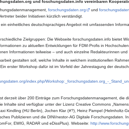
chungsdaten.org und foschungsdaten.info vereinbaren Kooperatio
rschungsdatenmanagement,
forschungsdaten.org
und
forschungsdaten
treter beider Initiativen kürzlich verständigt.
s, ein einheitliches deutschsprachiges Angebot mit umfassenden Inf
schiedliche Zielgruppen: Die Webseite forschungsdaten.info bietet Wis
rmationen zu aktuellen Entwicklungen für FDM-Profis in Hochschulen u
nen Informationen teilweise – und auch einzelne Redakteurinnen und R
rbeit gestalten soll, welche Inhalte in welchem institutionellen Rah
in erster Workshop dafür ist im Vorfeld der Jahrestagung der deutsc
hungsdaten.org/index.php/Workshop:_forschungsdaten.org_-_Stand_un
t derzeit über 200 Einträge zum Forschungsdatenmanagement, die di
n. Die Inhalte sind verfügbar unter der Lizenz Creative Commons „Name
xi Kindling (HU Berlin), Jochen Klar (#?), Heinz Pampel (Helmholtz-G
ches Publizieren und die DINI/nestor-AG Digitale Forschungsdaten. Inh
KomFor, EWIG, RADAR und eDissPlus). Webseite:
http://www.forschung