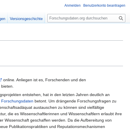
Anmelden
Benutzerkonto beantragen
S
igen
Versionsgeschichte
u
c
h
e
online. Anliegen ist es, Forschenden und den
 bieten.
ngsprojekten entstehen, hat in den letzten Jahren deutlich an
u
Forschungsdaten
betont. Um drängende Forschungsfragen zu
enschaftsadäquat austauschen zu können sind vielfältige
ur, die es Wissenschaftlerinnen und Wissenschaftlern erlaubt ihre
der Wissenschaft geschaffen werden. Da die Aufbereitung von
n neue Publikationspraktiken und Reputationsmechanismen