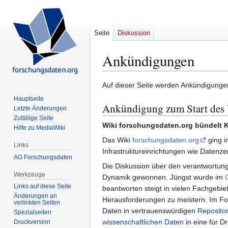
Seite
Diskussion
Ankündigungen
Zur
Zur
Auf dieser Seite werden Ankündigung
Navigation
Suche
Hauptseite
Ankündigung zum Start des
springen
springen
Letzte Änderungen
Zufällige Seite
Wiki forschungsdaten.org bündelt
Hilfe zu MediaWiki
Das Wiki
forschungsdaten.org
ging i
Links
Infrastruktureinrichtungen wie Datenze
AG Forschungsdaten
Die Diskussion über den verantwortu
Werkzeuge
Dynamik gewonnen. Jüngst wurde im
Links auf diese Seite
beantworten steigt in vielen Fachgebi
Änderungen an
Herausforderungen zu meistern. Im Foku
verlinkten Seiten
Daten in vertrauenswürdigen
Repositor
Spezialseiten
wissenschaftlichen Daten
in eine für 
Druckversion