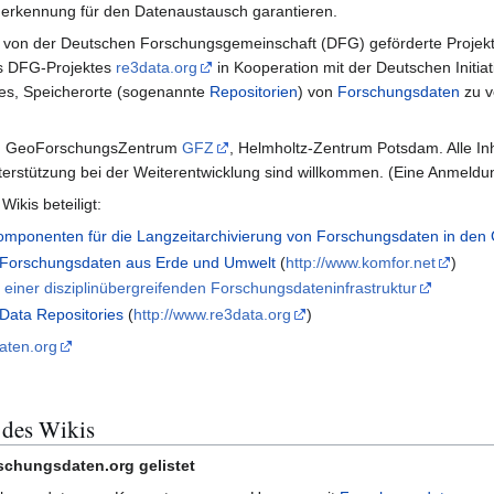
nerkennung für den Datenaustausch garantieren.
ne von der Deutschen Forschungsgemeinschaft (DFG) geförderte Projekte
es DFG-Projektes
re3data.org
in Kooperation mit der Deutschen Initiat
t es, Speicherorte (sogenannte
Repositorien
) von
Forschungsdaten
zu v
en GeoForschungsZentrum
GFZ
, Helmholtz-Zentrum Potsdam. Alle In
erstützung bei der Weiterentwicklung sind willkommen. (Eine Anmeldung
ikis beteiligt:
omponenten für die Langzeitarchivierung von Forschungsdaten in den
Forschungsdaten aus Erde und Umwelt
(
http://www.komfor.net
)
ner disziplinübergreifenden Forschungsdateninfrastruktur
 Data Repositories
(
http://www.re3data.org
)
aten.org
des Wikis
rschungsdaten.org gelistet