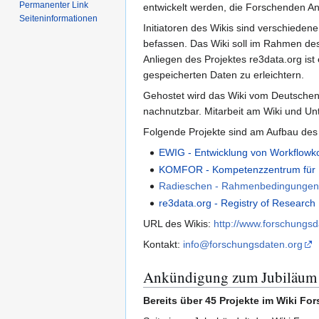
Permanenter Link
entwickelt werden, die Forschenden A
Seiten­­informationen
Initiatoren des Wikis sind verschiede
befassen. Das Wiki soll im Rahmen d
Anliegen des Projektes re3data.org is
gespeicherten Daten zu erleichtern.
Gehostet wird das Wiki vom Deutsch
nachnutzbar. Mitarbeit am Wiki und Unt
Folgende Projekte sind am Aufbau des W
EWIG - Entwicklung von Workflowk
KOMFOR - Kompetenzzentrum für 
Radieschen - Rahmenbedingungen ei
re3data.org - Registry of Research
URL des Wikis:
http://www.forschungsd
Kontakt:
info@forschungsdaten.org
Ankündigung zum Jubiläum 
Bereits über 45 Projekte im Wiki Fo