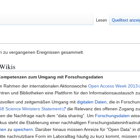
Lesen
Quelltext anze
en zu vergangenen Ereignissen gesammelt.
 Wikis
 Kompetenzen zum Umgang mit Forschungsdaten
m Rahmen der internationalen Aktionswoche
Open Access Week 2013
ntren und Bibliotheken eine Plattform für den Informationsaustausch zu
ngsvollen und zeitgemäßen Umgang mit
digitalen Daten
, die in Forschu
G8 Science Ministers Statement
die Relevanz des offenen Zugang z
eten die Nachfrage nach dem “data sharing”. Um
Forschungsdaten
wiss
s steht die Etablierung einer nachhaltigen Forschungsdateninfrastrukt
ien
zu
speichern
. Darüber hinaus müssen Anreize für “Open Data” in 
Dritte nachnutzbare Form im Laboralltag häufig zu kurz kommt, müsse