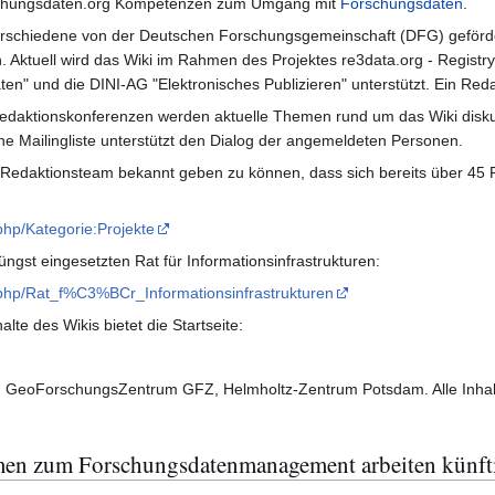
rschungsdaten.org Kompetenzen zum Umgang mit
Forschungsdaten
.
verschiedene von der Deutschen Forschungsgemeinschaft (DFG) gefördert
 Aktuell wird das Wiki im Rahmen des Projektes re3data.org - Registry
en" und die DINI-AG "Elektronisches Publizieren" unterstützt. Ein Red
n Redaktionskonferenzen werden aktuelle Themen rund um das Wiki disk
e Mailingliste unterstützt den Dialog der angemeldeten Personen.
 Redaktionsteam bekannt geben zu können, dass sich bereits über 45 P
php/Kategorie:Projekte
üngst eingesetzten Rat für Informationsinfrastrukturen:
.php/Rat_f%C3%BCr_Informationsinfrastrukturen
alte des Wikis bietet die Startseite:
 GeoForschungsZentrum GFZ, Helmholtz-Zentrum Potsdam. Alle Inhalte
men zum Forschungsdatenmanagement arbeiten künf