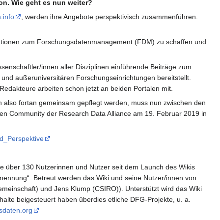
n. Wie geht es nun weiter?
.info
, werden ihre Angebote perspektivisch zusammenführen.
ormationen zum Forschungsdatenmanagement (FDM) zu schaffen und
senschaftler/innen aller Disziplinen einführende Beiträge zum
nd außeruniversitären Forschungseinrichtungen bereitstellt.
edakteure arbeiten schon jetzt an beiden Portalen mit.
men also fortan gemeinsam gepflegt werden, muss nun zwischen den
hen Community der Research Data Alliance am 19. Februar 2019 in
d_Perspektive
e über 130 Nutzerinnen und Nutzer seit dem Launch des Wikis
nsnennung“. Betreut werden das Wiki und seine Nutzer/innen von
emeinschaft) und Jens Klump (CSIRO)). Unterstützt wird das Wiki
alte beigesteuert haben überdies etliche DFG-Projekte, u. a.
sdaten.org