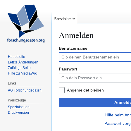
Spezialseite
Anmelden
Benutzername
Zur
Zur
Navigation
Suche
Hauptseite
springen
springen
Letzte Änderungen
Zufällige Seite
Passwort
Hilfe zu MediaWiki
Links
Angemeldet bleiben
AG Forschungsdaten
Werkzeuge
Anmeld
Spezialseiten
Druckversion
Hilfe beim A
Passwort ver