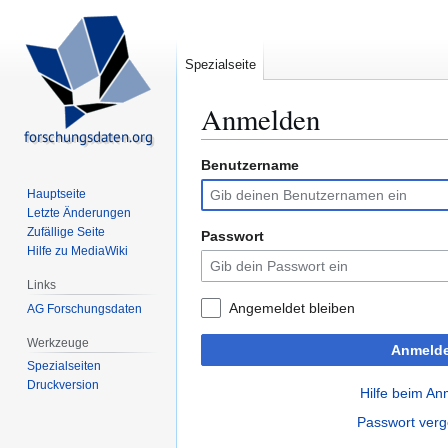
Spezialseite
Anmelden
Benutzername
Zur
Zur
Navigation
Suche
Hauptseite
springen
springen
Letzte Änderungen
Zufällige Seite
Passwort
Hilfe zu MediaWiki
Links
Angemeldet bleiben
AG Forschungsdaten
Werkzeuge
Anmeld
Spezialseiten
Druckversion
Hilfe beim A
Passwort ver