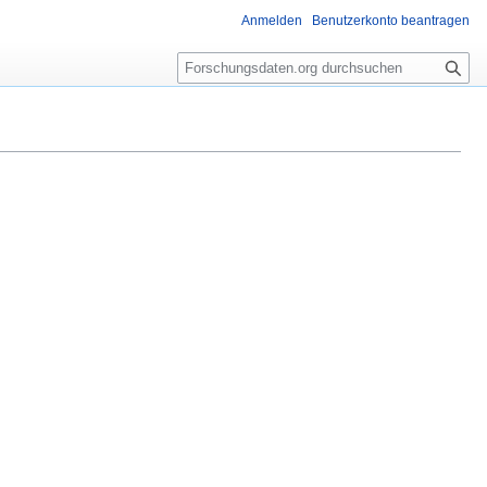
Anmelden
Benutzerkonto beantragen
S
u
c
h
e