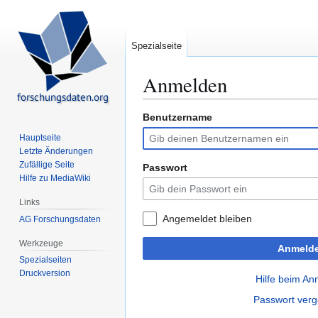
Spezialseite
Anmelden
Benutzername
Zur
Zur
Navigation
Suche
Hauptseite
springen
springen
Letzte Änderungen
Zufällige Seite
Passwort
Hilfe zu MediaWiki
Links
Angemeldet bleiben
AG Forschungsdaten
Werkzeuge
Anmeld
Spezialseiten
Druckversion
Hilfe beim A
Passwort ver