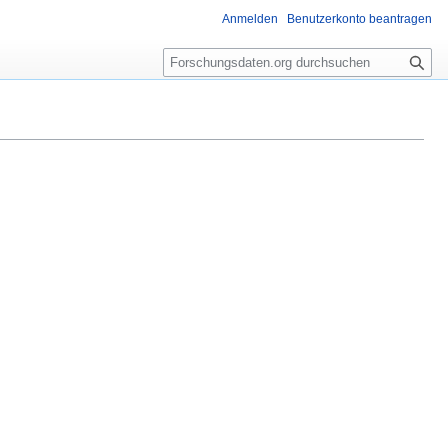
Anmelden
Benutzerkonto beantragen
S
u
c
h
e