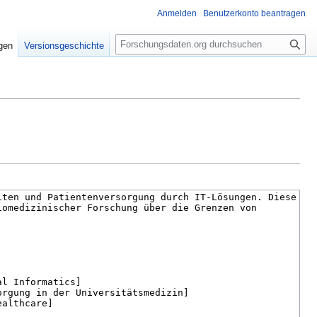
Anmelden
Benutzerkonto beantragen
S
igen
Versionsgeschichte
u
c
h
e