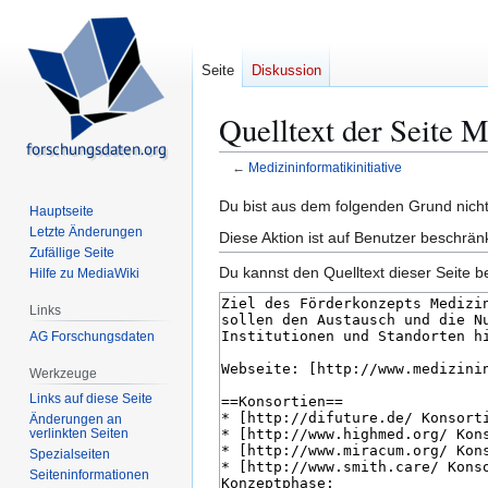
Seite
Diskussion
Quelltext der Seite M
←
Medizininformatikinitiative
Zur
Zur
Du bist aus dem folgenden Grund nicht 
Hauptseite
Navigation
Suche
Letzte Änderungen
Diese Aktion ist auf Benutzer beschrän
springen
springen
Zufällige Seite
Du kannst den Quelltext dieser Seite b
Hilfe zu MediaWiki
Links
AG Forschungsdaten
Werkzeuge
Links auf diese Seite
Änderungen an
verlinkten Seiten
Spezialseiten
Seiten­­informationen