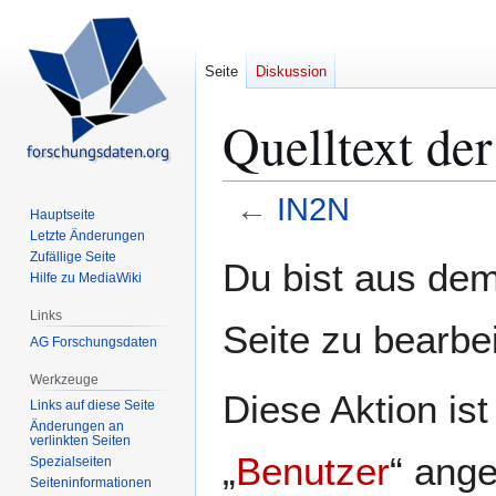
Seite
Diskussion
Quelltext de
←
IN2N
Hauptseite
Letzte Änderungen
Zur
Zur
Zufällige Seite
Du bist aus dem
Hilfe zu MediaWiki
Navigation
Suche
springen
springen
Links
Seite zu bearbe
AG Forschungsdaten
Werkzeuge
Diese Aktion is
Links auf diese Seite
Änderungen an
verlinkten Seiten
„
Benutzer
“ ang
Spezialseiten
Seiten­­informationen